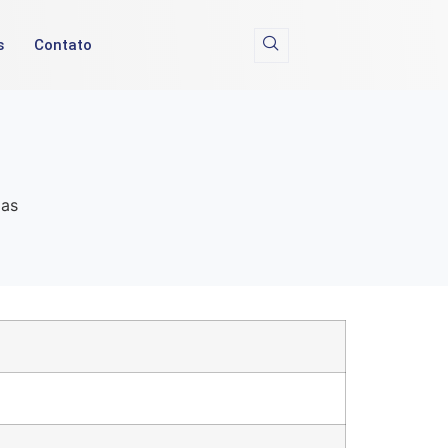
s
Contato
 as