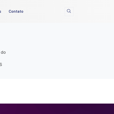
s
Contato
 do
S